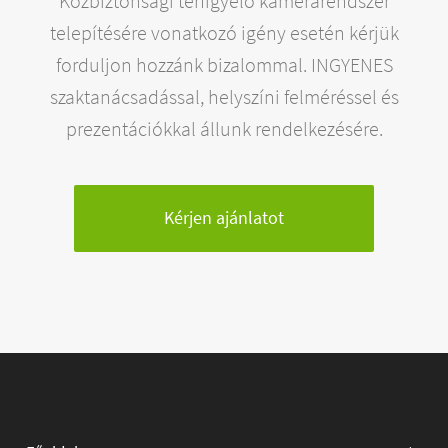
Közbiztonsági térfigyelő kamerarendszer
telepítésére vonatkozó igény esetén kérjük
forduljon hozzánk bizalommal. INGYENES
szaktanácsadással, helyszíni felméréssel és
prezentációkkal állunk rendelkezésére.
Kérjen ajánlatot