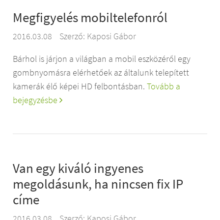
Megfigyelés mobiltelefonról
2016.03.08
Szerző:
Kaposi Gábor
Bárhol is járjon a világban a mobil eszközéről egy
gombnyomásra elérhetőek az általunk telepített
kamerák élő képei HD felbontásban.
Tovább a
bejegyzésbe
Van egy kiváló ingyenes
megoldásunk, ha nincsen fix IP
címe
2016.03.08
Szerző:
Kaposi Gábor