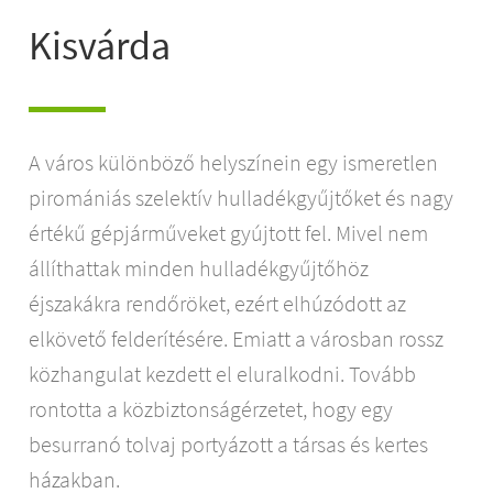
Kisvárda
A város különböző helyszínein egy ismeretlen
piromániás szelektív hulladékgyűjtőket és nagy
értékű gépjárműveket gyújtott fel. Mivel nem
állíthattak minden hulladékgyűjtőhöz
éjszakákra rendőröket, ezért elhúzódott az
elkövető felderítésére. Emiatt a városban rossz
közhangulat kezdett el eluralkodni. Tovább
rontotta a közbiztonságérzetet, hogy egy
besurranó tolvaj portyázott a társas és kertes
házakban.