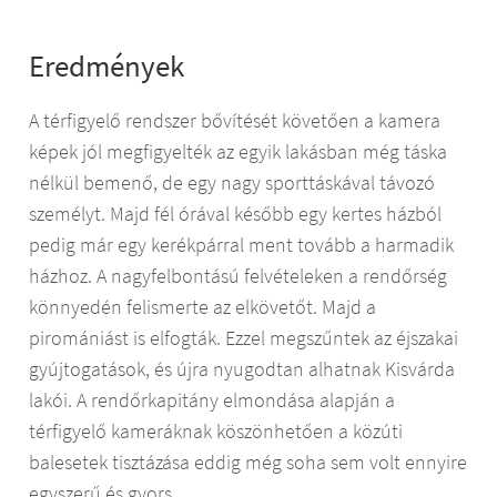
Eredmények
A térfigyelő rendszer bővítését követően a kamera
képek jól megfigyelték az egyik lakásban még táska
nélkül bemenő, de egy nagy sporttáskával távozó
személyt. Majd fél órával később egy kertes házból
pedig már egy kerékpárral ment tovább a harmadik
házhoz. A nagyfelbontású felvételeken a rendőrség
könnyedén felismerte az elkövetőt. Majd a
piromániást is elfogták. Ezzel megszűntek az éjszakai
gyújtogatások, és újra nyugodtan alhatnak Kisvárda
lakói. A rendőrkapitány elmondása alapján a
térfigyelő kameráknak köszönhetően a közúti
balesetek tisztázása eddig még soha sem volt ennyire
egyszerű és gyors.