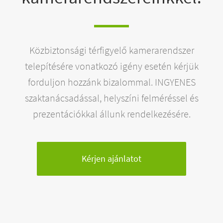
Közbiztonsági térfigyelő kamerarendszer
telepítésére vonatkozó igény esetén kérjük
forduljon hozzánk bizalommal. INGYENES
szaktanácsadással, helyszíni felméréssel és
prezentációkkal állunk rendelkezésére.
Kérjen ajánlatot